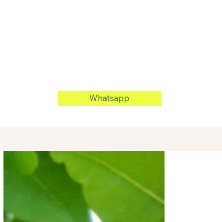
Whatsapp